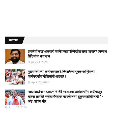
राजकीय
ठाकरेंची सत्ता असणारी एकमेव महापालिकेतील सत्ता जाणार? एकनाथ
शिंदे यांचा नवा डाव
July 23, 2026
मुख्यमंत्र्यांच्या कार्यक्रमाकडे निघालेल्या युवक काँग्रेसच्या
कार्यकर्त्यांना पोलिसांनी अडवले !
April 28, 2026
नक्षलवाद्यांना न घाबरणारे शिंदे स्वतःच्या कार्यकर्त्यांना कधीपासून
घाबरू लागले? सत्तेचा गैरवापर म्हणजे नव्या हुकूमशाहीची नांदी!" -
ॲड. संजय भोरे
April 12, 2026