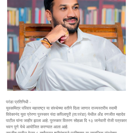
परंडा प्रतिनिधी -
युवकमित्र परिवार महाराष्ट्र या संस्थेच्या वतीने दिला जाणार राज्यस्तरीय स्वामी
विवेकानंद युवा प्रेरणा पुरस्कार यंदा कपिलापूरी (ता.परंडा) येथील अँड रणजीत महादेव
पाटील यांना जाहीर झाला आहे. पुरस्कार वितरण सोहळा दि १३ जानेवारी रोजी पत्रकार
भवन पुणे येथे आयोजित करण्यात आला आहे.
रणजीत पाटील गेल्या ६ वर्षांपासून श्रीमंतराजे प्रतिष्ठाण या सामाजिक संस्थेच्या