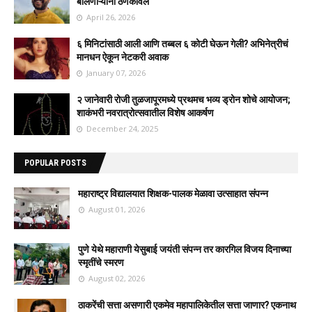
बोलणाऱ्यांना ठणकावलं
April 26, 2026
६ मिनिटांसाठी आली आणि तब्बल ६ कोटी घेऊन गेली? अभिनेत्रीचं
मानधन ऐकून नेटकरी अवाक
January 07, 2026
२ जानेवारी रोजी तुळजापूरमध्ये प्रथमच भव्य ड्रोन शोचे आयोजन;
शाकंभरी नवरात्रोत्सवातील विशेष आकर्षण
December 24, 2025
POPULAR POSTS
महाराष्ट्र विद्यालयात शिक्षक-पालक मेळावा उत्साहात संपन्न
August 01, 2026
पुणे येथे महाराणी येसुबाई जयंती संपन्न तर कारगिल विजय दिनाच्या
स्मृतींचे स्मरण
August 02, 2026
ठाकरेंची सत्ता असणारी एकमेव महापालिकेतील सत्ता जाणार? एकनाथ