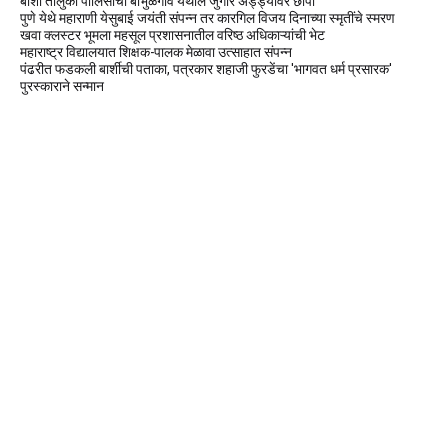
बार्शी तालुका पोलिसांचा बाभुळगाव येथील जुगार अड्ड्यावर छापा
पुणे येथे महाराणी येसुबाई जयंती संपन्न तर कारगिल विजय दिनाच्या स्मृतींचे स्मरण
खवा क्लस्टर भूमला महसूल प्रशासनातील वरिष्ठ अधिकाऱ्यांची भेट
महाराष्ट्र विद्यालयात शिक्षक-पालक मेळावा उत्साहात संपन्न
पंढरीत फडकली बार्शीची पताका, पत्रकार शहाजी फुरडेंचा 'भागवत धर्म प्रसारक'
पुरस्काराने सन्मान