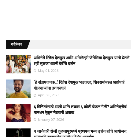
मनोरंजन
अभिनेते रितेश देशमुख आणि अभिनेत्री जेनेलिया देशमुख यांनी घेतले
श्री तुळजाभवानी देवींचे दर्शन
May 01, 2026
‘हे संतापजनक…’ रितेश देशमुख भडकला, शिवरायांबद्दल आक्षेपार्ह
बोलणाऱ्यांना ठणकावलं
April 26, 2026
६ मिनिटांसाठी आली आणि तब्बल ६ कोटी घेऊन गेली? अभिनेत्रीचं
मानधन ऐकून नेटकरी अवाक
January 07, 2026
२ जानेवारी रोजी तुळजापूरमध्ये प्रथमच भव्य ड्रोन शोचे आयोजन;