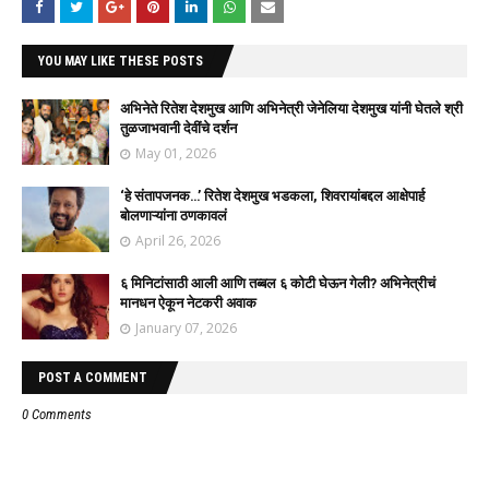
YOU MAY LIKE THESE POSTS
अभिनेते रितेश देशमुख आणि अभिनेत्री जेनेलिया देशमुख यांनी घेतले श्री
तुळजाभवानी देवींचे दर्शन
May 01, 2026
‘हे संतापजनक…’ रितेश देशमुख भडकला, शिवरायांबद्दल आक्षेपार्ह
बोलणाऱ्यांना ठणकावलं
April 26, 2026
६ मिनिटांसाठी आली आणि तब्बल ६ कोटी घेऊन गेली? अभिनेत्रीचं
मानधन ऐकून नेटकरी अवाक
January 07, 2026
POST A COMMENT
0 Comments