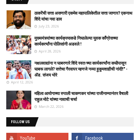
ठाकरेंची सत्ता असणारी एकमेव महापालिकेतील सत्ता जाणार? एकनाथ
शिंदे यांचा नवा डाव
July 23, 2026
मुख्यमंत्र्यांच्या कार्यक्रमाकडे निघालेल्या युवक काँग्रेसच्या
कार्यकर्त्यांना पोलिसांनी अडवले !
April 28, 2026
नक्षलवाद्यांना न घाबरणारे शिंदे स्वतःच्या कार्यकर्त्यांना कधीपासून
घाबरू लागले? सत्तेचा गैरवापर म्हणजे नव्या हुकूमशाहीची नांदी!" -
ॲड. संजय भोरे
April 12, 2026
महिला आयोगाच्या रुपाली चाकणकर यांच्या राजीनाम्यानंतर वैषाली
राहुल मोटे यांच्या नावाची चर्चा
March 22, 2026
FOLLOW US