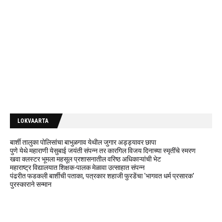
LOKVAARTA
बार्शी तालुका पोलिसांचा बाभुळगाव येथील जुगार अड्ड्यावर छापा
पुणे येथे महाराणी येसुबाई जयंती संपन्न तर कारगिल विजय दिनाच्या स्मृतींचे स्मरण
खवा क्लस्टर भूमला महसूल प्रशासनातील वरिष्ठ अधिकाऱ्यांची भेट
महाराष्ट्र विद्यालयात शिक्षक-पालक मेळावा उत्साहात संपन्न
पंढरीत फडकली बार्शीची पताका, पत्रकार शहाजी फुरडेंचा 'भागवत धर्म प्रसारक'
पुरस्काराने सन्मान