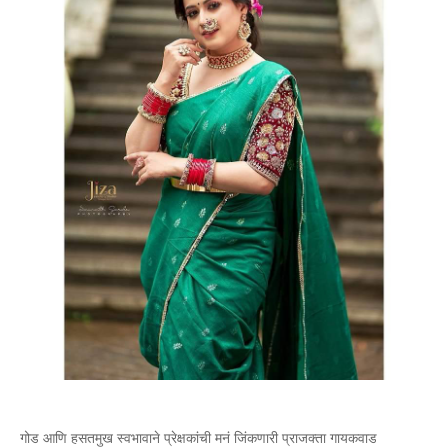
गोड आणि हसतमुख स्वभावाने प्रेक्षकांची मनं जिंकणारी प्राजक्ता गायकवाड