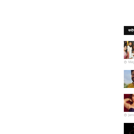
मनो
May
Jan