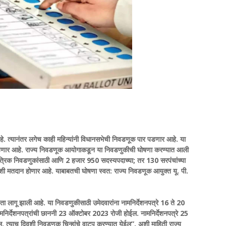
े. त्यानंतर लगेच काही महिन्यांनी विधानसभेची निवडणूक पार पडणार आहे. या
डणार आहे. राज्य निवडणूक आयोगाकडून या निवडणुकीची घोषणा करण्यात आली
्वत्रिक निवडणुकांसाठी आणि 2 हजार 950 सदस्यपदाच्या; तर 130 सरपंचांच्या
दिवशी मतदान होणार आहे. याबाबतची घोषणा स्वत: राज्य निवडणूक आयुक्त यू. पी.
िता लागू झाली आहे. या निवडणुकीसाठी उमेदवारांना नामनिर्देशनपत्रे 16 ते 20
र्देशनपत्रांची छाननी 23 ऑक्टोबर 2023 रोजी होईल. नामनिर्देशनपत्रे 25
ील. त्याच दिवशी निवडणूक चिन्हांचे वाटप करण्यात येईल”, अशी माहिती राज्य