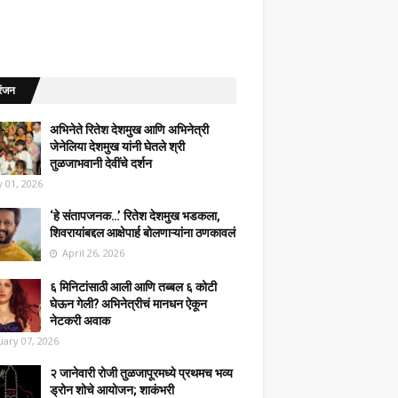
रंजन
अभिनेते रितेश देशमुख आणि अभिनेत्री
जेनेलिया देशमुख यांनी घेतले श्री
तुळजाभवानी देवींचे दर्शन
 01, 2026
‘हे संतापजनक…’ रितेश देशमुख भडकला,
शिवरायांबद्दल आक्षेपार्ह बोलणाऱ्यांना ठणकावलं
April 26, 2026
६ मिनिटांसाठी आली आणि तब्बल ६ कोटी
घेऊन गेली? अभिनेत्रीचं मानधन ऐकून
नेटकरी अवाक
uary 07, 2026
२ जानेवारी रोजी तुळजापूरमध्ये प्रथमच भव्य
ड्रोन शोचे आयोजन; शाकंभरी