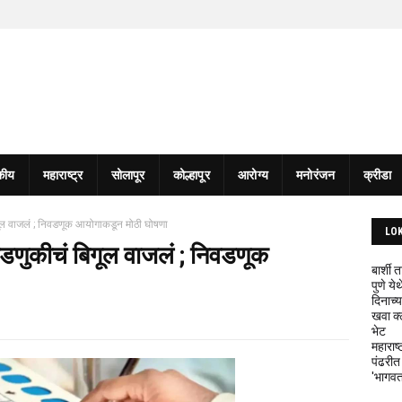
कीय
महाराष्ट्र
सोलापूर
कोल्हापूर
आरोग्य
मनोरंजन
क्रीडा
िगूल वाजलं ; निवडणूक आयोगाकडून मोठी घोषणा
LO
िवडणुकीचं बिगूल वाजलं ; निवडणूक
बार्शी
पुणे य
दिनाच्य
खवा क्
भेट
महाराष्
पंढरीत
'भागवत 