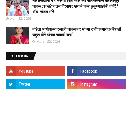
नक्षलवाद्यांना न घाबरणारे शिंदे स्वतःच्या कार्यकर्त्यांना कधीपासून
घाबरू लागले? सत्तेचा गैरवापर म्हणजे नव्या हुकूमशाहीची नांदी!" -
ॲड. संजय भोरे
April 12, 2026
महिला आयोगाच्या रुपाली चाकणकर यांच्या राजीनाम्यानंतर वैषाली
राहुल मोटे यांच्या नावाची चर्चा
March 22, 2026
FOLLOW US