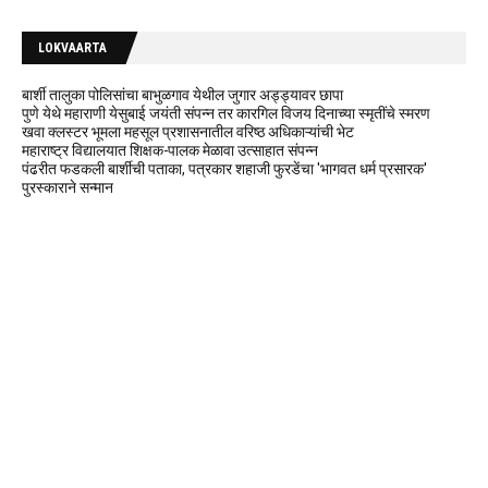
LOKVAARTA
बार्शी तालुका पोलिसांचा बाभुळगाव येथील जुगार अड्ड्यावर छापा
पुणे येथे महाराणी येसुबाई जयंती संपन्न तर कारगिल विजय दिनाच्या स्मृतींचे स्मरण
खवा क्लस्टर भूमला महसूल प्रशासनातील वरिष्ठ अधिकाऱ्यांची भेट
महाराष्ट्र विद्यालयात शिक्षक-पालक मेळावा उत्साहात संपन्न
पंढरीत फडकली बार्शीची पताका, पत्रकार शहाजी फुरडेंचा 'भागवत धर्म प्रसारक'
पुरस्काराने सन्मान