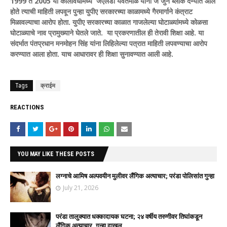
1999 ते 2005 या कालावधीमध्ये जेएलडी यवतमाळ यांना जे जुने ब्लॉक देण्यात आले
होते त्याची माहिती लपवून पुन्हा युपीए सरकारच्या काळामध्ये गैरमार्गाने कंत्राट
मिळावल्याचा आरोप होता. युपीए सरकारच्या काळात गाजलेल्या घोटाळ्यांमध्ये कोळसा
घोटाळ्याचे नाव प्रामुख्याने घेतले जाते. या प्रकरणातील ही तेरावी शिक्षा आहे. या
संदर्भात पंतप्रधान मनमोहन सिंह यांना लिहिलेल्या पत्रात माहिती लपवण्याचा आरोप
करण्यात आला होता. याच आधारावर ही शिक्षा सुनावण्यात आली आहे.
Tags
क्राईम
REACTIONS
YOU MAY LIKE THESE POSTS
लग्नाचे आमिष अल्पवयीन मुलीवर लैंगिक अत्याचार; परंडा पोलिसांत गुन्हा
July 21, 2026
परंडा तालुक्यात धक्कादायक घटना; २४ वर्षीय तरुणीवर तिघांकडून
लैंगिक अत्याचार, गुन्हा दाखल