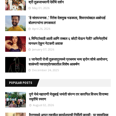
श्री तुळजाभवानी देवींचे दर्शन
May 01, 2026
‘हे संतापजनक…’ रितेश देशमुख भडकला, शिवरायांबद्दल आक्षेपार्ह
बोलणाऱ्यांना ठणकावलं
April 26, 2026
६ मिनिटांसाठी आली आणि तब्बल ६ कोटी घेऊन गेली? अभिनेत्रीचं
मानधन ऐकून नेटकरी अवाक
January 07, 2026
२ जानेवारी रोजी तुळजापूरमध्ये प्रथमच भव्य ड्रोन शोचे आयोजन;
शाकंभरी नवरात्रोत्सवातील विशेष आकर्षण
December 24, 2025
POPULAR POSTS
पुणे येथे महाराणी येसुबाई जयंती संपन्न तर कारगिल विजय दिनाच्या
स्मृतींचे स्मरण
August 02, 2026
वैरागमध्ये अप्पर तहसील कार्यालयाची निर्मिती करावी ; या सामाजिक