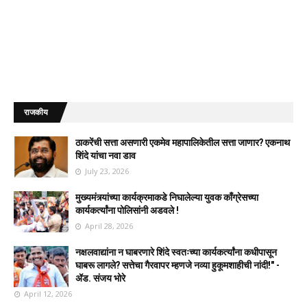
राजकीय
ठाकरेंची सत्ता असणारी एकमेव महापालिकेतील सत्ता जाणार? एकनाथ
शिंदे यांचा नवा डाव
July 23, 2026
मुख्यमंत्र्यांच्या कार्यक्रमाकडे निघालेल्या युवक काँग्रेसच्या
कार्यकर्त्यांना पोलिसांनी अडवले !
April 28, 2026
नक्षलवाद्यांना न घाबरणारे शिंदे स्वतःच्या कार्यकर्त्यांना कधीपासून
घाबरू लागले? सत्तेचा गैरवापर म्हणजे नव्या हुकूमशाहीची नांदी!" -
ॲड. संजय भोरे
April 12, 2026