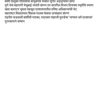
बार्शी तालुका पोलिसांचा बाभुळगाव येथील जुगार अड्ड्यावर छापा
पुणे येथे महाराणी येसुबाई जयंती संपन्न तर कारगिल विजय दिनाच्या स्मृतींचे स्मरण
खवा क्लस्टर भूमला महसूल प्रशासनातील वरिष्ठ अधिकाऱ्यांची भेट
महाराष्ट्र विद्यालयात शिक्षक-पालक मेळावा उत्साहात संपन्न
पंढरीत फडकली बार्शीची पताका, पत्रकार शहाजी फुरडेंचा 'भागवत धर्म प्रसारक'
पुरस्काराने सन्मान