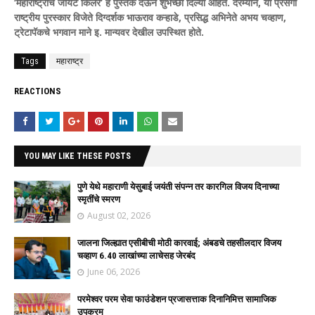
‘महाराष्ट्राचे जायंट किलर’ हे पुस्तक देऊन शुभेच्छा दिल्या आहेत. दरम्यान, या प्रसंगी
राष्ट्रीय पुरस्कार विजेते दिग्दर्शक भाऊराव कऱ्हाडे, प्रसिद्ध अभिनेते अभय चव्हाण,
ट्रेटापॅकचे भगवान माने इ. मान्यवर देखील उपस्थित होते.
Tags
महाराष्ट्र
REACTIONS
YOU MAY LIKE THESE POSTS
पुणे येथे महाराणी येसुबाई जयंती संपन्न तर कारगिल विजय दिनाच्या
स्मृतींचे स्मरण
August 02, 2026
जालना जिल्ह्यात एसीबीची मोठी कारवाई; अंबडचे तहसीलदार विजय
चव्हाण 6.40 लाखांच्या लाचेसह जेरबंद
June 06, 2026
परमेश्वर परम सेवा फाउंडेशन प्रजासत्ताक दिनानिमित्त सामाजिक
उपक्रम