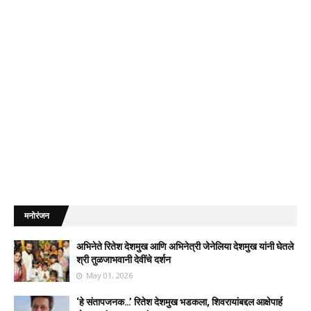
मनोरंजन
अभिनेते रितेश देशमुख आणि अभिनेत्री जेनेलिया देशमुख यांनी घेतले
श्री तुळजाभवानी देवींचे दर्शन
May 01, 2026
‘हे संतापजनक…’ रितेश देशमुख भडकला, शिवरायांबद्दल आक्षेपार्ह