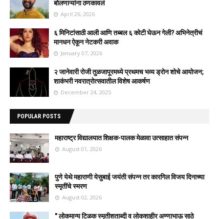
बोलणाऱ्यांना ठणकावलं
April 26, 2026
६ मिनिटांसाठी आली आणि तब्बल ६ कोटी घेऊन गेली? अभिनेत्रीचं
मानधन ऐकून नेटकरी अवाक
January 07, 2026
२ जानेवारी रोजी तुळजापूरमध्ये प्रथमच भव्य ड्रोन शोचे आयोजन;
शाकंभरी नवरात्रोत्सवातील विशेष आकर्षण
December 24, 2025
POPULAR POSTS
महाराष्ट्र विद्यालयात शिक्षक-पालक मेळावा उत्साहात संपन्न
August 01, 2026
पुणे येथे महाराणी येसुबाई जयंती संपन्न तर कारगिल विजय दिनाच्या
स्मृतींचे स्मरण
August 02, 2026
" लोकमान्य टिळक स्मृतीशताब्दी व लोकशाहीर अण्णाभाऊ साठे