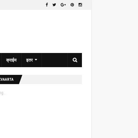
क्राईम
इतर
KVAARTA
g...