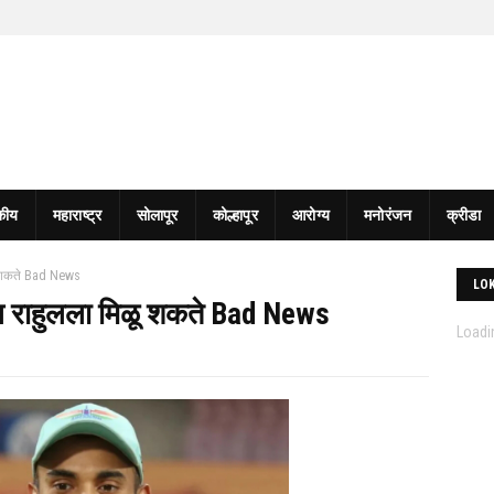
कीय
महाराष्ट्र
सोलापूर
कोल्हापूर
आरोग्य
मनोरंजन
क्रीडा
ळू शकते Bad News
LO
एल राहुलला मिळू शकते Bad News
Loadin