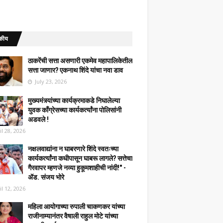
कीय
ठाकरेंची सत्ता असणारी एकमेव महापालिकेतील
सत्ता जाणार? एकनाथ शिंदे यांचा नवा डाव
July 23, 2026
मुख्यमंत्र्यांच्या कार्यक्रमाकडे निघालेल्या
युवक काँग्रेसच्या कार्यकर्त्यांना पोलिसांनी
अडवले !
il 28, 2026
नक्षलवाद्यांना न घाबरणारे शिंदे स्वतःच्या
कार्यकर्त्यांना कधीपासून घाबरू लागले? सत्तेचा
गैरवापर म्हणजे नव्या हुकूमशाहीची नांदी!" -
ॲड. संजय भोरे
il 12, 2026
महिला आयोगाच्या रुपाली चाकणकर यांच्या
राजीनाम्यानंतर वैषाली राहुल मोटे यांच्या