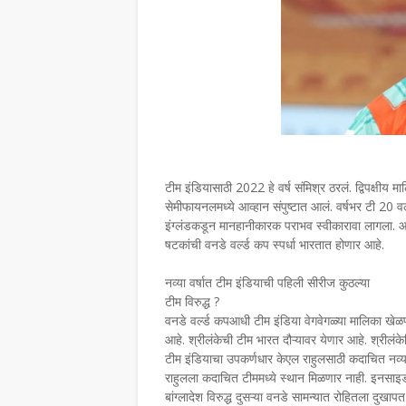
टीम इंडियासाठी 2022 हे वर्ष संमिश्र ठरलं. द्विपक्षीय मा
सेमीफायनलमध्ये आव्हान संपुष्टात आलं. वर्षभर टी 20 व
इंग्लंडकडून मानहानीकारक पराभव स्वीकारावा लागला. आता
षटकांची वनडे वर्ल्ड कप स्पर्धा भारतात होणार आहे.
नव्या वर्षात टीम इंडियाची पहिली सीरीज कुठल्या
टीम विरुद्ध ?
वनडे वर्ल्ड कपआधी टीम इंडिया वेगवेगळ्या मालिका खेळण
आहे. श्रीलंकेची टीम भारत दौऱ्यावर येणार आहे. श्रीलंक
टीम इंडियाचा उपकर्णधार केएल राहुलसाठी कदाचित नव्या व
राहुलला कदाचित टीममध्ये स्थान मिळणार नाही. इनसाइड स्
बांग्लादेश विरुद्ध दुसऱ्या वनडे सामन्यात रोहितला दुखाप