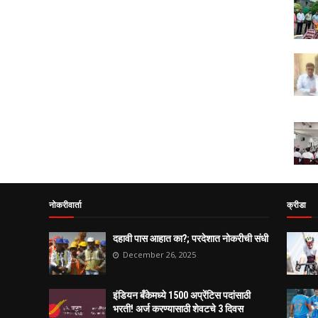
नोकरीवार्ता
क्रीडा
दहावी पास आहात का?; परदेशात नोकरीची संधी
December 26, 2025
इंडियन बँकेमध्ये 1500 अप्रेंटिस पदांसाठी
भरती! अर्ज करण्यासाठी शेवटचे 3 दिवस