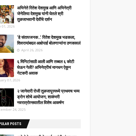
अभिनेते रितेश देशमुख आणि अभिनेत्री
जेनेलिया देशमुख यांनी घेतले श्री
तुळजाभवानी देवींचे दर्शन
 01, 2026
‘हे संतापजनक…’ रितेश देशमुख भडकला,
शिवरायांबद्दल आक्षेपार्ह बोलणाऱ्यांना ठणकावलं
April 26, 2026
६ मिनिटांसाठी आली आणि तब्बल ६ कोटी
घेऊन गेली? अभिनेत्रीचं मानधन ऐकून
नेटकरी अवाक
uary 07, 2026
२ जानेवारी रोजी तुळजापूरमध्ये प्रथमच भव्य
ड्रोन शोचे आयोजन; शाकंभरी
नवरात्रोत्सवातील विशेष आकर्षण
ember 24, 2025
PULAR POSTS