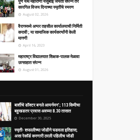
पुणे येथे महाराणी येसुबाई जयंती संपन्न तर
कारगिल विजय दिनाच्या स्मृतींचे स्मरण
August 02, 2026
वैरागमध्ये अप्पर तहसील कार्यालयाची निर्मिती
करावी ; या सामाजिक कार्यकर्त्यांनी केली
मागणी
April 16, 2023
महाराष्ट्र विद्यालयात शिक्षक-पालक मेळावा
उत्साहात संपन्न
August 01, 2026
बार्शीचे डॉक्टर बनले आयर्नमन’; 113 किमीचा
बहुखडतर प्रवास अवघ्या 8.30 तासात
December 30, 2025
स्मृती- शफालीच्या जोडीने घडवला इतिहास;
असा रेकॉर्ड करणारी ठरली पहिलीच जोडी