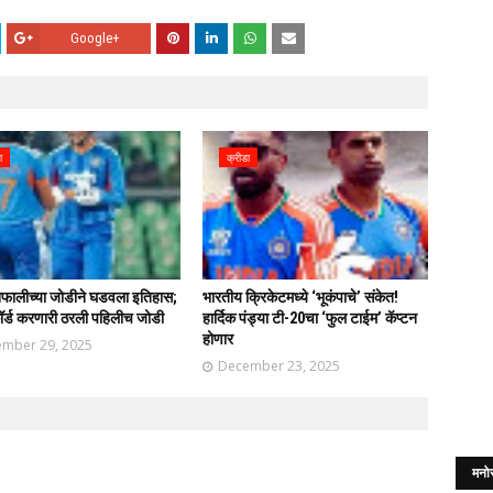
Google+
ा
क्रीडा
 शफालीच्या जोडीने घडवला इतिहास;
भारतीय क्रिकेटमध्ये ‘भूकंपाचे’ संकेत!
ॉर्ड करणारी ठरली पहिलीच जोडी
हार्दिक पंड्या टी-20चा ‘फुल टाईम’ कॅप्टन
होणार
mber 29, 2025
December 23, 2025
मनो