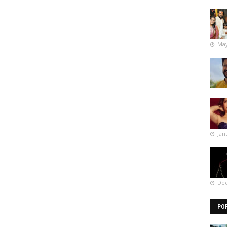
May
Jan
Dec
PO