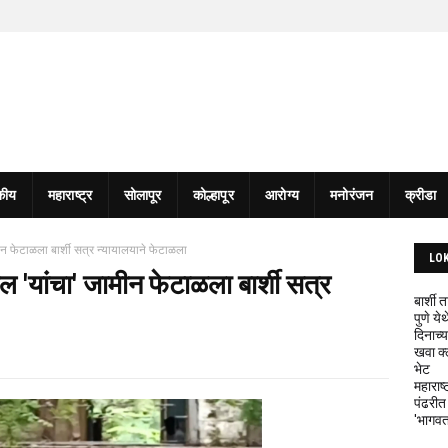
कीय
महाराष्ट्र
सोलापूर
कोल्हापूर
आरोग्य
मनोरंजन
क्रीडा
ीन फेटाळला बार्शी सत्र न्यायालयाने फेटाळला
LO
ल 'यांचा' जामीन फेटाळला बार्शी सत्र
बार्शी
पुणे य
दिनाच्य
खवा क्
भेट
महाराष्
पंढरीत
'भागवत 