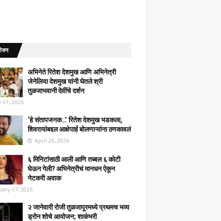
रंजन
अभिनेते रितेश देशमुख आणि अभिनेत्री
जेनेलिया देशमुख यांनी घेतले श्री
तुळजाभवानी देवींचे दर्शन
 01, 2026
‘हे संतापजनक…’ रितेश देशमुख भडकला,
शिवरायांबद्दल आक्षेपार्ह बोलणाऱ्यांना ठणकावलं
April 26, 2026
६ मिनिटांसाठी आली आणि तब्बल ६ कोटी
घेऊन गेली? अभिनेत्रीचं मानधन ऐकून
नेटकरी अवाक
uary 07, 2026
२ जानेवारी रोजी तुळजापूरमध्ये प्रथमच भव्य
ड्रोन शोचे आयोजन; शाकंभरी