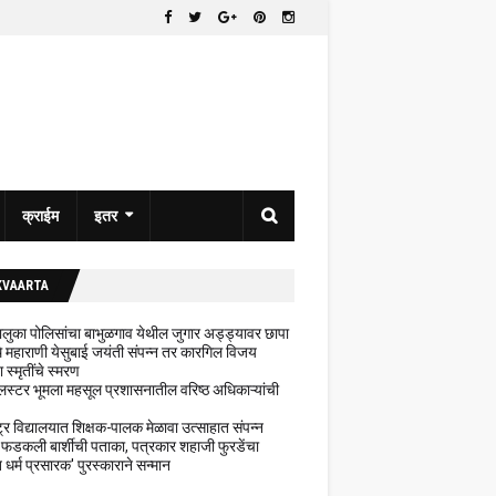
क्राईम
इतर
KVAARTA
 तालुका पोलिसांचा बाभुळगाव येथील जुगार अड्ड्यावर छापा
ेथे महाराणी येसुबाई जयंती संपन्न तर कारगिल विजय
ा स्मृतींचे स्मरण
लस्टर भूमला महसूल प्रशासनातील वरिष्ठ अधिकाऱ्यांची
ट्र विद्यालयात शिक्षक-पालक मेळावा उत्साहात संपन्न
 फडकली बार्शीची पताका, पत्रकार शहाजी फुरडेंचा
धर्म प्रसारक' पुरस्काराने सन्मान