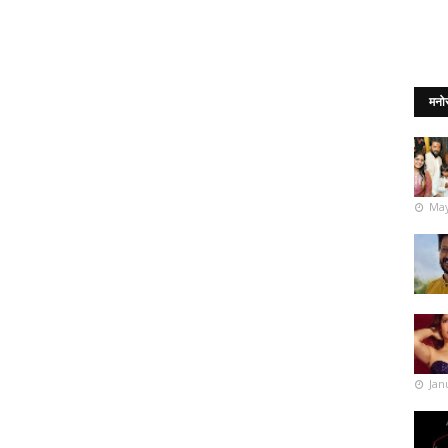
मनो
May
Jan