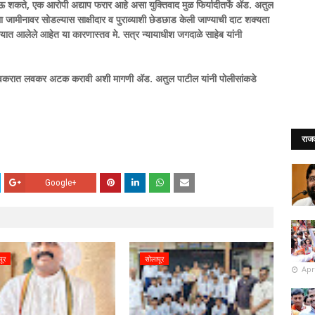
ऊ शकते, एक आरोपी अद्याप फरार आहे असा युक्तिवाद मुळ फिर्यादीतर्फे अ‍ॅड. अतुल
ला जामीनावर सोडल्यास साक्षीदार व पुराव्याशी छेडछाड केली जाण्याची दाट शक्यता
करण्यात आलेले आहेत या कारणास्तव मे. सत्र न्यायाधीश जगदाळे साहेब यांनी
 लवकरात लवकर अटक करावी अशी मागणी अ‍ॅड. अतुल पाटील यांनी पोलीसांकडे
राज
Google+
पूर
सोलापूर
Apr