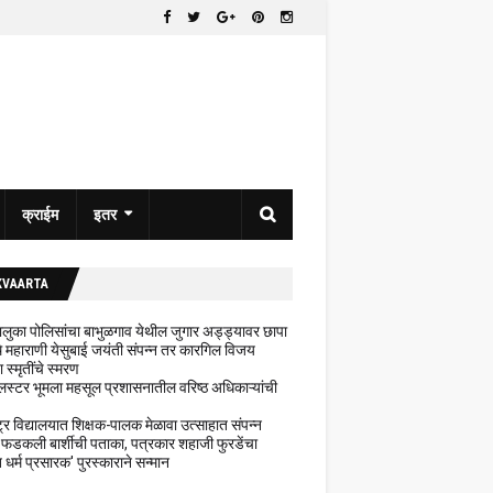
क्राईम
इतर
KVAARTA
 तालुका पोलिसांचा बाभुळगाव येथील जुगार अड्ड्यावर छापा
ेथे महाराणी येसुबाई जयंती संपन्न तर कारगिल विजय
ा स्मृतींचे स्मरण
लस्टर भूमला महसूल प्रशासनातील वरिष्ठ अधिकाऱ्यांची
ट्र विद्यालयात शिक्षक-पालक मेळावा उत्साहात संपन्न
 फडकली बार्शीची पताका, पत्रकार शहाजी फुरडेंचा
धर्म प्रसारक' पुरस्काराने सन्मान