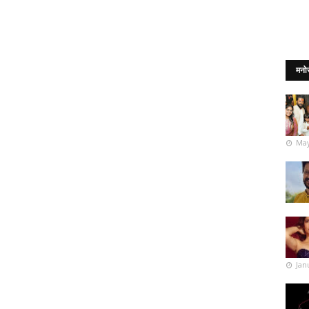
मनो
May
Jan