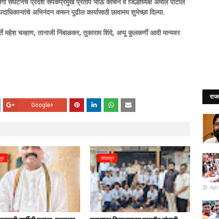
ंगी संघटनेचे प्रदेश संपर्कप्रमुख प्रताप भाऊ कांचन व जिल्हाध्यक्ष अमोल पाटील
 पदाधिकाऱ्यांचे अभिनंदन करून पुढील कार्यासाठी छावामय शुभेच्छा दिल्या.
े महेश चव्हाण, तानाजी निंबाळकर, तुकाराम शिंदे, अप्पू कुलकर्णी आदी मान्यवर
राज
Google+
पूर
सोलापूर
Apr