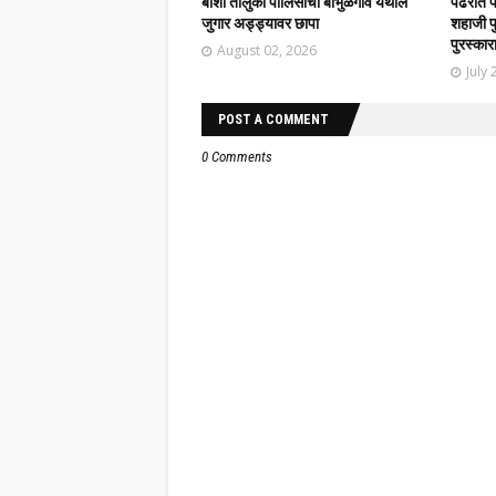
बार्शी तालुका पोलिसांचा बाभुळगाव येथील
पंढरीत 
जुगार अड्ड्यावर छापा
शहाजी फु
पुरस्कार
August 02, 2026
July 
POST A COMMENT
0 Comments