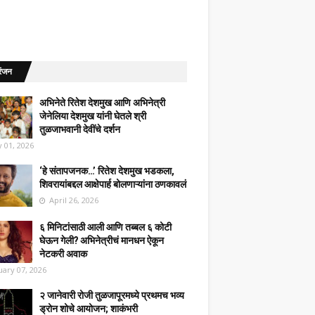
रंजन
अभिनेते रितेश देशमुख आणि अभिनेत्री
जेनेलिया देशमुख यांनी घेतले श्री
तुळजाभवानी देवींचे दर्शन
 01, 2026
‘हे संतापजनक…’ रितेश देशमुख भडकला,
शिवरायांबद्दल आक्षेपार्ह बोलणाऱ्यांना ठणकावलं
April 26, 2026
६ मिनिटांसाठी आली आणि तब्बल ६ कोटी
घेऊन गेली? अभिनेत्रीचं मानधन ऐकून
नेटकरी अवाक
uary 07, 2026
२ जानेवारी रोजी तुळजापूरमध्ये प्रथमच भव्य
ड्रोन शोचे आयोजन; शाकंभरी