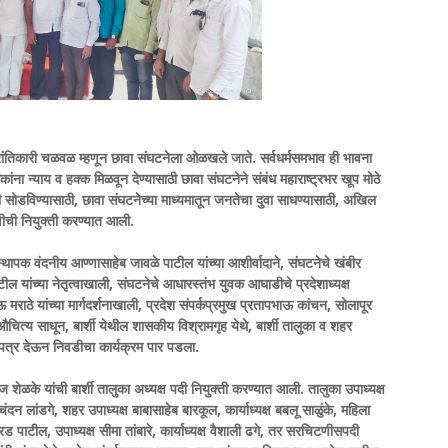
रांतिकारी चळवळ म्हणून छावा संघटनेला ओळखले जाते. सर्वधर्मसमभाव ही भावना
ांना न्याय व हक्क मिळवून देण्यासाठी छावा संघटनेने संबंध महाराष्ट्रभर खूप मोठे
सोडविण्यासाठी, छावा संघटनेच्या माध्यमातून जनतेचा दुवा साधण्यासाठी, अखिल
रणीची नियुक्ती करण्यात आली.
स्थापक वंदनीय आण्णासाहेब जावळे पाटील यांच्या आशीर्वादाने, संघटनेचे खंबीर
पाटील यांच्या नेतृत्वाखाली, संघटनेचे आधारस्तंभ युवक आघाडीचे प्रदेशाध्यक्ष
ाठे यांच्या मार्गदर्शनाखाली, प्रदेश संपर्कप्रमुख प्रतापभाऊ कांचन, सोलापूर
े औचित्य साधून, बार्शी येथील शासकीय विश्रामगृह येथे, बार्शी तालुका व शहर
ती पत्र देऊन निवडीचा कार्यक्रम पार पडला.
रज शेळके यांची बार्शी तालुका अध्यक्ष पदी नियुक्ती करण्यात आली. तालुका उपाध्यक्ष
ंदन लांडगे, शहर उपाध्यक्ष बाबासाहेब बारकूल, कार्याध्यक्ष बबलू साळुंके, महिला
ड पाटील, उपाध्यक्ष सीमा तांबारे, कार्याध्यक्ष वैशाली ढगे, तर सरचिटणीसपदी