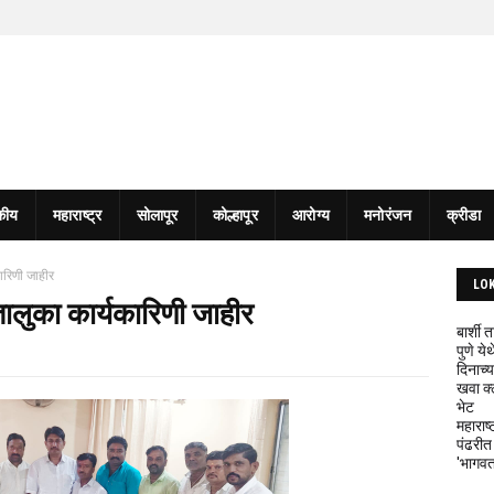
कीय
महाराष्ट्र
सोलापूर
कोल्हापूर
आरोग्य
मनोरंजन
क्रीडा
ारिणी जाहीर
LO
तालुका कार्यकारिणी जाहीर
बार्शी
पुणे य
दिनाच्य
खवा क्
भेट
महाराष्
पंढरीत
'भागवत 