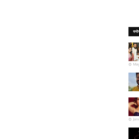
मनो
May
Jan