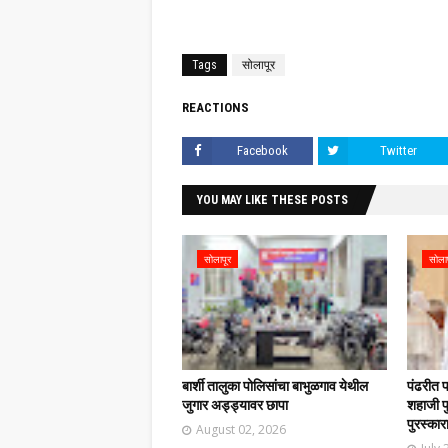
Tags
सोलापूर
REACTIONS
Facebook
Twitter
YOU MAY LIKE THESE POSTS
सोलापूर
सोला
बार्शी तालुका पोलिसांचा बाभुळगाव येथील
पंढरीत 
जुगार अड्ड्यावर छापा
शहाजी फु
पुरस्कार
August 02, 2026