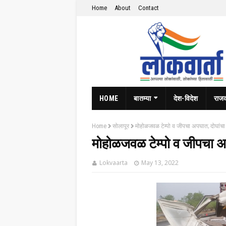
Home
About
Contact
HOME
बातम्या
देश-विदेश
राज
Home
सोलापूर
मोहोळजवळ टेम्पो व जीपचा अपघात; दोघांचा ज
मोहोळजवळ टेम्पो व जीपचा अप
Lokvaarta
May 13, 2022