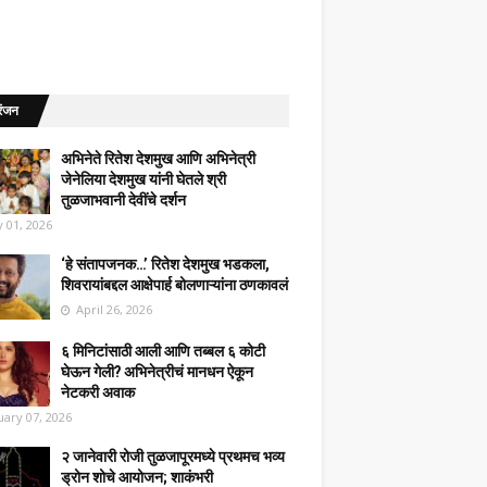
रंजन
अभिनेते रितेश देशमुख आणि अभिनेत्री
जेनेलिया देशमुख यांनी घेतले श्री
तुळजाभवानी देवींचे दर्शन
 01, 2026
‘हे संतापजनक…’ रितेश देशमुख भडकला,
शिवरायांबद्दल आक्षेपार्ह बोलणाऱ्यांना ठणकावलं
April 26, 2026
६ मिनिटांसाठी आली आणि तब्बल ६ कोटी
घेऊन गेली? अभिनेत्रीचं मानधन ऐकून
नेटकरी अवाक
uary 07, 2026
२ जानेवारी रोजी तुळजापूरमध्ये प्रथमच भव्य
ड्रोन शोचे आयोजन; शाकंभरी