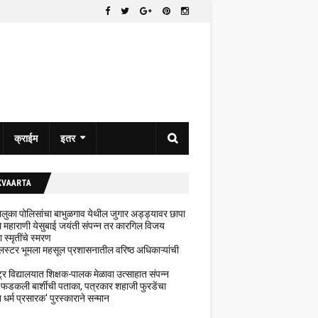
क्राईम
इतर
KVAARTA
 तालुका पोलिसांचा बाभुळगाव येथील जुगार अड्ड्यावर छापा
ेथे महाराणी येसुबाई जयंती संपन्न तर कारगिल विजय
ा स्मृतींचे स्मरण
लस्टर भूमला महसूल प्रशासनातील वरिष्ठ अधिकाऱ्यांची
ट्र विद्यालयात शिक्षक-पालक मेळावा उत्साहात संपन्न
 फडकली बार्शीची पताका, पत्रकार शहाजी फुरडेंचा
धर्म प्रसारक' पुरस्काराने सन्मान