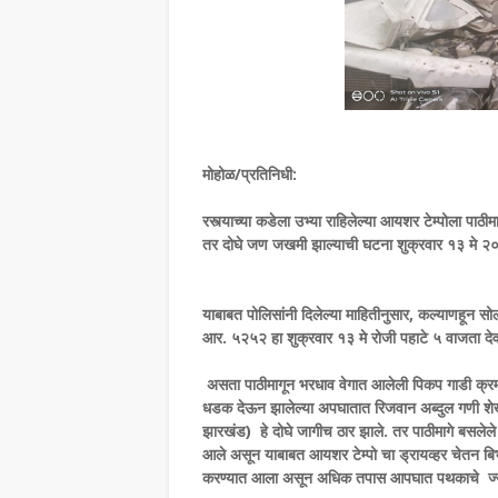
मोहोळ/प्रतिनिधी:
रस्त्याच्या कडेला उभ्या राहिलेल्या आयशर टेम्पोला 
तर दोघे जण जखमी झाल्याची घटना शुक्रवार १३ मे २०२
याबाबत पोलिसांनी दिलेल्या माहितीनुसार, कल्याणहून स
आर. ५२५२ हा शुक्रवार १३ मे रोजी पहाटे ५ वाजता देवड
असता पाठीमागून भरधाव वेगात आलेली पिकप गाडी क्रम
धडक देऊन झालेल्या अपघातात रिजवान अब्दुल गणी शेख
झारखंड) हे दोघे जागीच ठार झाले. तर पाठीमागे बसलेले
आले असून याबाबत आयशर टेम्पो चा ड्रायव्हर चेतन बिभीष
करण्यात आला असून अधिक तपास आपघात पथकाचे ज्यो