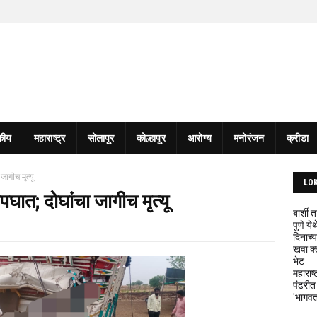
कीय
महाराष्ट्र
सोलापूर
कोल्हापूर
आरोग्य
मनोरंजन
क्रीडा
ागीच मृत्यू
LO
घात; दोघांचा जागीच मृत्यू
बार्शी
पुणे य
दिनाच्य
खवा क्
भेट
महाराष्
पंढरीत
'भागवत 