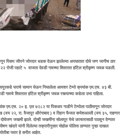
पाठीमागून पिकप जीपने जोरदार धडक देऊन झालेल्या अपघातात दोघे जण जागीच ठार
२ रोजी पहाटे ५ वाजता देवडी गावच्या शिवारात हॉटेल श्रीकृष्ण जवळ घडली.
ोलापूरकडे घराचे सामान घेऊन निघालेला आयशर टेम्पो क्रमांक एम.एच. ४३ बी.
ी गावचे शिवारात हॉटेल श्रीकृष्ण जवळ रस्त्याच्या कडेला उभा राहिला.
ांक एम.एच. २० इ. एल ७२८२ या पिकअप गाडीने टेम्पोला पाठीमागून जोरदार
 (वय २२, रा. वैजापूर औरंगाबाद ) व रिहान फैजल कयेशअल्ली (वय ३५, राहणार
 दोघेजण जखमी झाले. दोन्ही जखमींना सोलापूर येथे उपचारासाठी पाठवून देण्यात
ण खंदारे यांनी दिलेल्या तक्रारीनुसार मोहोळ पोलिस ठाण्यात गुन्हा दाखल
तीबा पवार हे करीत आहेत.