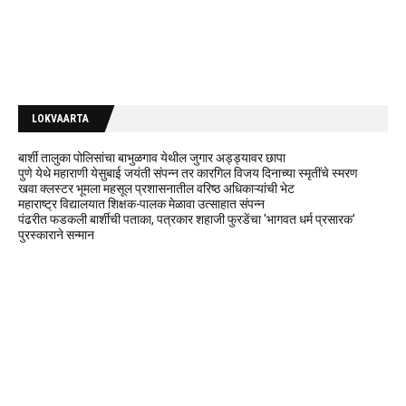
LOKVAARTA
बार्शी तालुका पोलिसांचा बाभुळगाव येथील जुगार अड्ड्यावर छापा
पुणे येथे महाराणी येसुबाई जयंती संपन्न तर कारगिल विजय दिनाच्या स्मृतींचे स्मरण
खवा क्लस्टर भूमला महसूल प्रशासनातील वरिष्ठ अधिकाऱ्यांची भेट
महाराष्ट्र विद्यालयात शिक्षक-पालक मेळावा उत्साहात संपन्न
पंढरीत फडकली बार्शीची पताका, पत्रकार शहाजी फुरडेंचा 'भागवत धर्म प्रसारक'
पुरस्काराने सन्मान