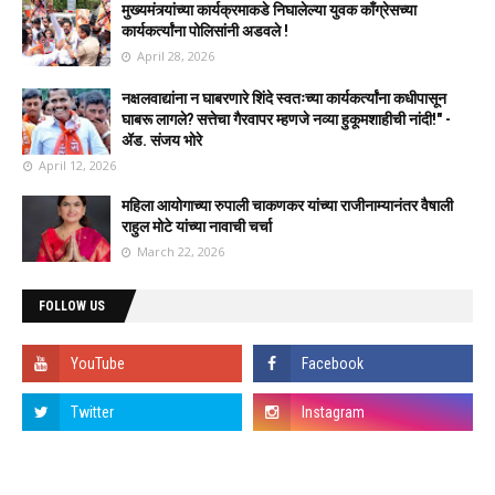
मुख्यमंत्र्यांच्या कार्यक्रमाकडे निघालेल्या युवक काँग्रेसच्या
कार्यकर्त्यांना पोलिसांनी अडवले !
April 28, 2026
नक्षलवाद्यांना न घाबरणारे शिंदे स्वतःच्या कार्यकर्त्यांना कधीपासून
घाबरू लागले? सत्तेचा गैरवापर म्हणजे नव्या हुकूमशाहीची नांदी!" -
ॲड. संजय भोरे
April 12, 2026
महिला आयोगाच्या रुपाली चाकणकर यांच्या राजीनाम्यानंतर वैषाली
राहुल मोटे यांच्या नावाची चर्चा
March 22, 2026
FOLLOW US