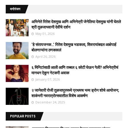
मनोरंजन
अभिनेते रितेश देशमुख आणि अभिनेत्री जेनेलिया देशमुख यांनी घेतले
श्री तुळजाभवानी देवींचे दर्शन
May 01, 2026
‘हे संतापजनक…’ रितेश देशमुख भडकला, शिवरायांबद्दल आक्षेपार्ह
बोलणाऱ्यांना ठणकावलं
April 26, 2026
६ मिनिटांसाठी आली आणि तब्बल ६ कोटी घेऊन गेली? अभिनेत्रीचं
मानधन ऐकून नेटकरी अवाक
January 07, 2026
२ जानेवारी रोजी तुळजापूरमध्ये प्रथमच भव्य ड्रोन शोचे आयोजन;
शाकंभरी नवरात्रोत्सवातील विशेष आकर्षण
December 24, 2025
POPULAR POSTS